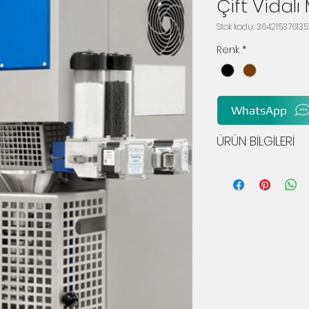
Çift Vidalı
Stok kodu: 364215376135
Renk
*
WhatsApp
ÜRÜN BİLGİLERİ
Neden paralel ikiz 
değil, bir Xplore kon
seçmelisiniz?
Xplore mikro ve lab
için çok daha fazla
karıştırma, değişm
derece sağlam tas
muhafaza, namlu ve
süreli tekrarlanabil