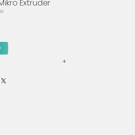
 Mikro Extruder
191
vidalı bir laboratuvar ekstrüder 
ik ikiz vidalı ekstrüder 
oratuvar bileşenleri size para 
 değer verir. Daha iyi 
esi kolay kalma süresi, son 
arım (motor tahrik, 
 vidalar), daha yüksek uzun 
irlik, esnek bileşik hacmi (Vari-