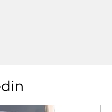
: 15, 15, 7 veya 3 mL), tamamen 
rı ile daha yüksek çıkış, daha 
lir sıralı şekillendirme 
a, film, (multi) filament) rakip 
erlerinden. Vidalı torkun 
 su soğutma ve temizleme 
 hızlı temizlik, vida tasarımı 
 ve daha büyük paralel ikiz 
e kadar ölçeklendirilmesi kolay 
 Yarışmadan sahte haberler!). 
ekstrüzyon gerekirse 
er), dikey ekstrüzyon mümkündür 
lmadan dozlanabilir.
edin