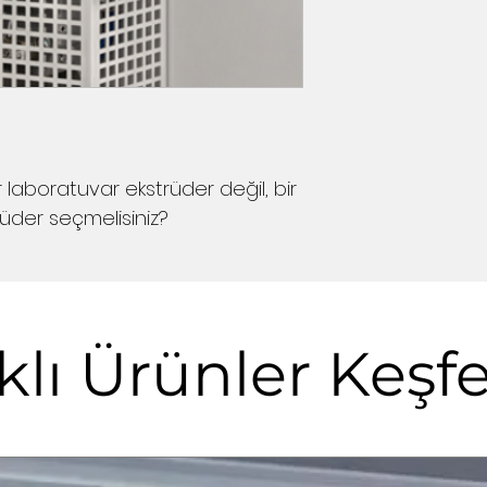
Batch ™ teknolojisi
intermeshing vidala
hızlı ve tekrarlanabi
(enjeksiyon kalıplam
laboratuvar ekstrüd
sürekli izlenmesi,
bileşiği ile kolay ve
bilgisine gerek yok
ir laboratuvar ekstrüder değil, bir 
vidalı ekstrüderler
(mümkün değil mi?
trüder seçmelisiniz?
Sadece eritme ve 
(filamentler, filml
ve sıvılar sızıntı o
klı Ürünler Keşf